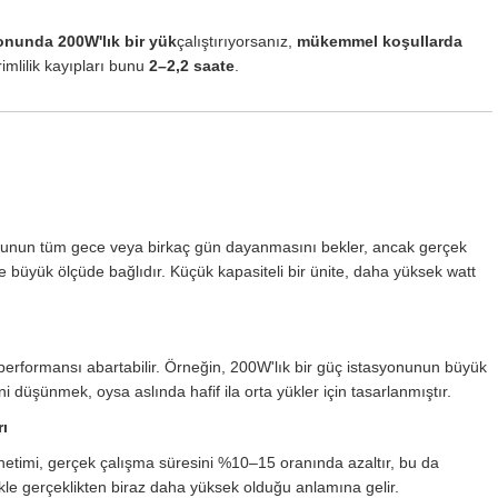
yonunda 200W'lık bir yük
çalıştırıyorsanız,
mükemmel koşullarda
imlilik kayıpları bunu
2–2,2 saate
.
yonunun tüm gece veya birkaç gün dayanmasını bekler, ancak gerçek
 büyük ölçüde bağlıdır. Küçük kapasiteli bir ünite, daha yüksek watt
performansı abartabilir. Örneğin, 200W'lık bir güç istasyonunun büyük
ini düşünmek, oysa aslında hafif ila orta yükler için tasarlanmıştır.
ı
önetimi, gerçek çalışma süresini %10–15 oranında azaltır, bu da
ikle gerçeklikten biraz daha yüksek olduğu anlamına gelir.