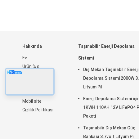
Hakkında
Taşınabilir Enerji Depolama
Ev
Sistemi
Ürün:% s
Dış Mekan Taşınabilir Enerji
Hakkımızda
Depolama Sistemi 2000W 3
Haberler
Lityum Pil
site haritası
Enerji Depolama Sistemi içi
Mobil site
1KWH 110AH 12V LiFePO4 P
Gizlilik Politikası
Paketi
Taşınabilir Dış Mekan Güç
Bankası 3.7volt Lityum Pil