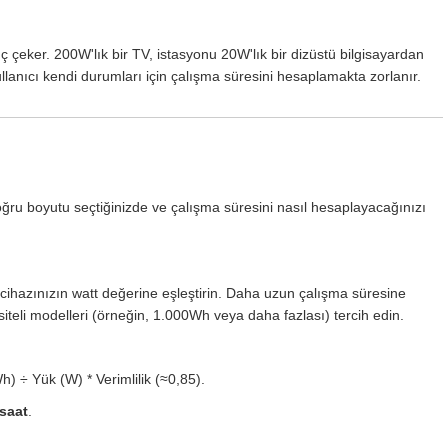
üç çeker. 200W'lık bir TV, istasyonu 20W'lık bir dizüstü bilgisayardan
ullanıcı kendi durumları için çalışma süresini hesaplamakta zorlanır.
n doğru boyutu seçtiğinizde ve çalışma süresini nasıl hesaplayacağınızı
ihazınızın watt değerine eşleştirin. Daha uzun çalışma süresine
iteli modelleri (örneğin, 1.000Wh veya daha fazlası) tercih edin.
) ÷ Yük (W) * Verimlilik (≈0,85).
 saat
.