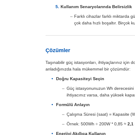
Kullanım Senaryolarında Belirsizlik
Farklı cihazlar farklı miktarda g
çok daha hızlı boşaltır. Birçok k
Çözümler
Taşınabilir güç istasyonları, ihtiyaçlarınız içi
anladığınızda hala mükemmel bir çözümdür:
Doğru Kapasiteyi Seçin
Güç istasyonunuzun Wh derecesini c
ihtiyacınız varsa, daha yüksek kapas
Formülü Anlayın
Çalışma Süresi (saat) = Kapasite (Wh
Örnek: 500Wh ÷ 200W * 0,85 ≈
2,1
Enerjiyi Akıllıca Kullanın