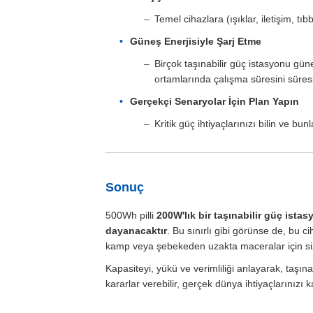
Temel cihazlara (ışıklar, iletişim, t
Güneş Enerjisiyle Şarj Etme
Birçok taşınabilir güç istasyonu gü
ortamlarında çalışma süresini süres
Gerçekçi Senaryolar İçin Plan Yapın
Kritik güç ihtiyaçlarınızı bilin ve bu
Sonuç
500Wh pilli
200W'lık bir taşınabilir güç ista
dayanacaktır
. Bu sınırlı gibi görünse de, bu 
kamp veya şebekeden uzakta maceralar için size
Kapasiteyi, yükü ve verimliliği anlayarak, taşına
kararlar verebilir, gerçek dünya ihtiyaçlarınızı k