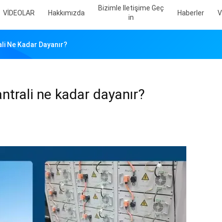
Bizimle Iletişime Geç
VİDEOLAR
Hakkımızda
Haberler
V
In
rali Ne Kadar Dayanır?
antrali ne kadar dayanır?