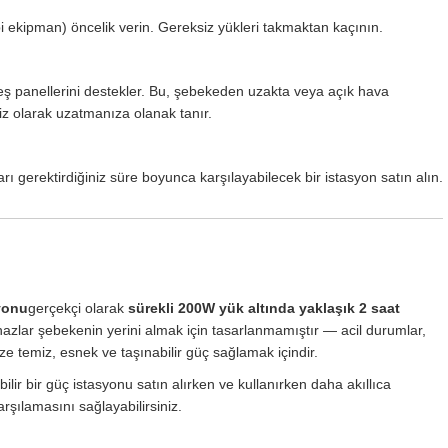
ıbbi ekipman) öncelik verin. Gereksiz yükleri takmaktan kaçının.
neş panellerini destekler. Bu, şebekeden uzakta veya açık hava
iz olarak uzatmanıza olanak tanır.
nları gerektirdiğiniz süre boyunca karşılayabilecek bir istasyon satın alın.
syonu
gerçekçi olarak
sürekli 200W yük altında yaklaşık 2 saat
cihazlar şebekenin yerini almak için tasarlanmamıştır — acil durumlar,
 temiz, esnek ve taşınabilir güç sağlamak içindir.
bilir bir güç istasyonu satın alırken ve kullanırken daha akıllıca
arşılamasını sağlayabilirsiniz.