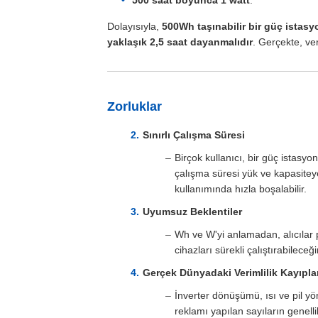
500 saat boyunca 1 watt
.
Dolayısıyla,
500Wh taşınabilir bir güç istas
yaklaşık 2,5 saat dayanmalıdır
. Gerçekte, ver
Zorluklar
Sınırlı Çalışma Süresi
Birçok kullanıcı, bir güç istas
çalışma süresi yük ve kapasiteye
kullanımında hızla boşalabilir.
Uyumsuz Beklentiler
Wh ve W'yi anlamadan, alıcılar 
cihazları sürekli çalıştırabileceğ
Gerçek Dünyadaki Verimlilik Kayıplar
İnverter dönüşümü, ısı ve pil y
reklamı yapılan sayıların genell