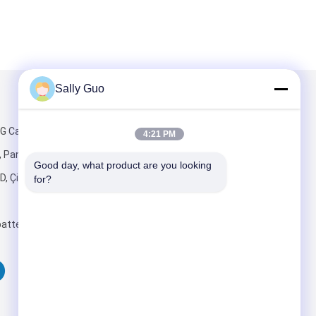
Sally Guo
Mail Gönder
 Caddesi, Nan
4:21 PM
, Panyu,
Good day, what product are you looking 
D, Çin
for?
attery.com
Gönder