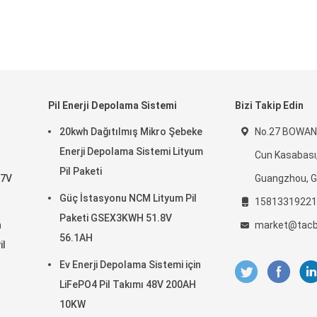
Pil Enerji Depolama Sistemi
Bizi Takip Edin
20kwh Dağıtılmış Mikro Şebeke
No.27 BOWANG
Enerji Depolama Sistemi Lityum
Cun Kasabası
Pil Paketi
.7V
Guangzhou, G
Güç İstasyonu NCM Lityum Pil
15813319221
Paketi GSEX3KWH 51.8V
n
market@tacb
56.1AH
il
Ev Enerji Depolama Sistemi için
LiFePO4 Pil Takımı 48V 200AH
10KW