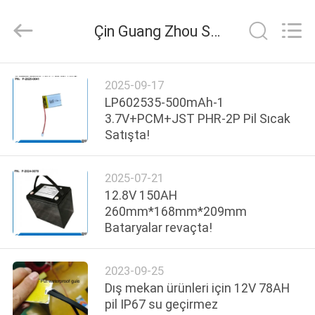
Zhou
Sunland
New
Çin Guang Zhou Sunland New Energy Technology Co., Ltd. Şirket Haberleri
Energy
Technology
Co.,
Ltd..
All
EV
Rights
2025-09-17
Reserved.
LP602535-500mAh-1
ÜRÜN:%
3.7V+PCM+JST PHR-2P Pil Sıcak
Satışta!
S
2025-07-21
VİDEOLAR
12.8V 150AH
260mm*168mm*209mm
Bataryalar revaçta!
HAKKIMIZDA
2023-09-25
FABRIKA
Dış mekan ürünleri için 12V 78AH
TURU
pil IP67 su geçirmez