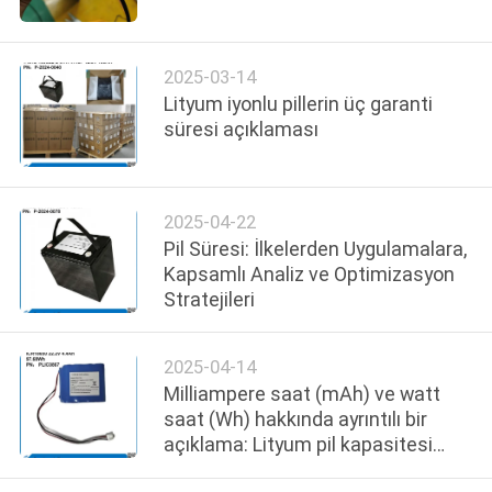
KALITE
2025-03-14
KONTROL
Lityum iyonlu pillerin üç garanti
süresi açıklaması
BIZIMLE
ILETIŞIME
2025-04-22
GEÇIN
Pil Süresi: İlkelerden Uygulamalara,
Kapsamlı Analiz ve Optimizasyon
HABERLER
Stratejileri
VAKALAR
2025-04-14
Milliampere saat (mAh) ve watt
saat (Wh) hakkında ayrıntılı bir
BIR
açıklama: Lityum pil kapasitesi
birimleri için bilimsel bir yorum ve
TEKLIF