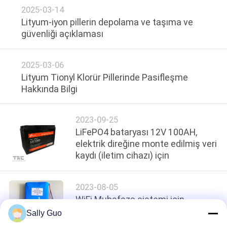
pratik bir kılavuz
ISTEĞI
2025-03-14
Lityum-iyon pillerin depolama ve taşıma ve
güvenliği açıklaması
SITE
HARITASI
2025-03-06
Lityum Tionyl Klorür Pillerinde Pasifleşme
Hakkında Bilgi
PRIVACY
POLICY
2023-09-25
LiFePO4 bataryası 12V 100AH,
elektrik direğine monte edilmiş veri
kaydı (iletim cihazı) için
2023-08-05
WiFi Muhafaza sistemi için
LiFePO4 pil 12V 15AH ila 20AH
Sally Guo