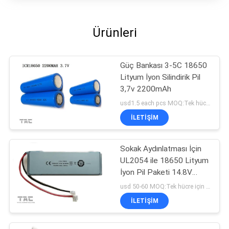
Ürünleri
Güç Bankası 3-5C 18650
Lityum İyon Silindirik Pil
3,7v 2200mAh
usd1.5 each pcs MOQ:Tek hücre için 500 adet, pil paketleri için 50 adet
İLETIŞIM
Sokak Aydınlatması İçin
UL2054 ile 18650 Lityum
İyon Pil Paketi 14.8V
5.6ah
usd 50-60 MOQ:Tek hücre için 500 adet, pil paketleri için 50 adet
İLETIŞIM