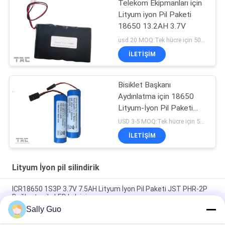
Telekom Ekipmanları için
Lityum iyon Pil Paketi
18650 13.2AH 3.7V
usd 20 MOQ:Tek hücre için 500 adet, pil paketleri için 50 adet
İLETIŞIM
Bisiklet Başkanı
Aydınlatma için 18650
Lityum-İyon Pil Paketi
3350mah Benzer
USD 3-5 MOQ:Tek hücre için 500 adet, pil paketleri için 50 adet
Panasonic
İLETIŞIM
Lityum İyon pil silindirik
ICR18650 1S3P 3.7V 7.5AH Lityum İyon Pil Paketi JST PHR-2P
Bağlantısı ile LED Işık için
Sally Guo
18650 Cep Telefonları İçin Lityum Pil INM 7.4V Lityum İyon