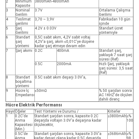
2
Minimum
3800mAh-4800mAh
Kapasite
3
Nominal
3.7V
Ortalama Çalışma
Gerilim
Gerilimi
4
Teslimat
3,70 ~ 3,9V
Fabrikadan 10 gün
gerilimi
içinde
5
Şarj
4.2V ± 0.03V
Standart ücret
Gerilimi
yöntemiyle
6
Standart
0,5C sabit akım, 4,2V sabit voltaj
şarj
4,2V'a şarj, akım ≤0,01C'ye düşene
yöntemi
kadar şarj etmeye devam edin
7
Şarj akımı
0.2C
400mA
Standart şarj,
yaklaşık 7 saat şarj
süresi (Ref)
0.5C
2000mA
Hızlı Şarj, yaklaşık
şarj süresi: 3,5 saat
(Ref)
8
Standart
0.5C sabit akım deşarjı 3.0V'a,
boşaltma
yöntemi
9
Hücre İç
≤50mΩ
% 50 şarjdan sonra
Empedansı
AC 1KHZ'de ölçülen
dahili direnç
Hücre Elektrik Performansı
Hayır
Öğeler
Test Yöntemi ve Durumu /
Kriterler
1
0.2C'de
Standart şarjdan sonra, kapasite 0.2C
≥3800mAh
≥%
Anma
deşarjda voltajın 3.0V'a deşarjına kadar
100
Kapasitesi
ölçülecektir,
(Min.)
0.5C'de
Standart şarjdan sonra, kapasite 3.0V'a
≥3686mAh
≥%
Anma
kadar deşarj olana kadar 0.5C deşarjda
98