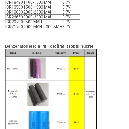
ICR18490
1100-1500 MAH
3.7V
ICR18500
1500-1800 MAH
3.7V
ICR18650
2000-2800 MAH
3.7V
ICR26650
3000-3300 MAH
3.7V
ICR20700
3500 MAH
3.7V
ICR21700
4000 MAH-5000 MAH
3.7V
Benzer Model için Pil Fotoğrafı (Toplu hücre)