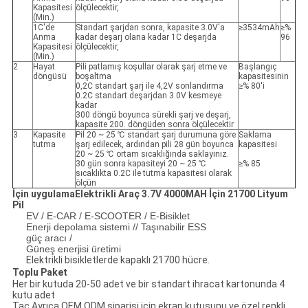
Kapasitesi
ölçülecektir,
(Min.)
1C'de
Standart şarjdan sonra, kapasite 3.0V'a
≥3534mAh
≥%
Anma
kadar deşarj olana kadar 1C deşarjda
96
Kapasitesi
ölçülecektir,
(Min.)
2
Hayat
Pili patlamış koşullar olarak şarj etme ve
Başlangıç ​​
döngüsü
boşaltma
kapasitesinin
0,2C standart şarj ile 4,2V sonlandırma
≥% 80'i
0.2C standart deşarjdan 3.0V kesmeye
kadar
300 döngü boyunca sürekli şarj ve deşarj,
kapasite 200. döngüden sonra ölçülecektir
3
Kapasite
Pil 20 ~ 25 ℃ standart şarj durumuna göre
Saklama
tutma
şarj edilecek, ardından pili 28 gün boyunca
kapasitesi
20 ~ 25 ℃ ortam sıcaklığında saklayınız.
30 gün sonra kapasiteyi 20 ~ 25 ℃
≥% 85
sıcaklıkta 0.2C ile tutma kapasitesi olarak
ölçün
İçin uygulama
Elektrikli Araç 3.7V 4000MAH İçin 21700 Lityum
Pil
EV / E-CAR / E-SCOOTER / E-Bisiklet
Enerji depolama sistemi // Taşınabilir ESS
güç aracı /
Güneş enerjisi üretimi
Elektrikli bisikletlerde kapaklı 21700 hücre.
Toplu Paket
Her bir kutuda 20-50 adet ve bir standart ihracat kartonunda 4
kutu adet
Tac Ayrıca OEM ODM siparişi için ekran kutusunu ve özel renkli