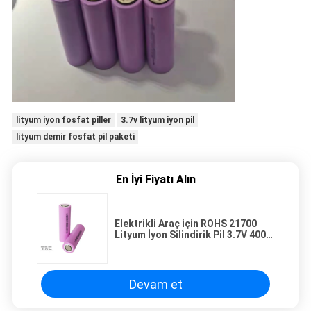
lityum iyon fosfat piller
3.7v lityum iyon pil
lityum demir fosfat pil paketi
En İyi Fiyatı Alın
Elektrikli Araç için ROHS 21700
Lityum İyon Silindirik Pil 3.7V 4000
MAH
Devam et