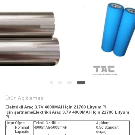
ISTEĞI
SITE
HARITASI
PRIVACY
POLICY
Ürün Açıklaması
Elektrikli Araç 3.7V 4000MAH İçin 21700 Lityum Pil
İçin şartname
Elektrikli Araç 3.7V 4000MAH İçin 21700 Lityum
Pil
Hayır.
Öğeler
Teknik Özellikler
Açıklama
1
Nominal
4000mAh-5000mAH
0.5C Standart
kapasite
deşarj