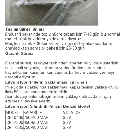
Teslim Süresi Biileri
Endüstri paketinde toplu hücre tabanı için 7-10 gün, bu normal
model, stok hazırlamaya devam ediyoruz
Müşteri, örnek PCB Konektörü vb.İçin detay aksesuarlarını
onayladıktan sonra pil paketi için 25-30 gün.
Garanti Süresi
Garanti süresi, sevkiyat tarihinden itibaren bir yıldır.Müşterinin
suiistimali ve yanlış kullanımı yerine üretim sürecinden
kaynaklanan kusurları kanıtlanmış bir hücre vakası vermeyi
garanti ediyoruz.
Lityum İyon Pillerin Saklanması için öneri
Piller, oda sıcaklığında saklanmalı, kapasitesinin yaklaşık% 30
ila% 50'si arasında şarj edilmelidir.
Aşırı deşarjı önlemek için pillerin yaklaşık altı ayda bir şarj
edilmesini tavsiye ederiz.
Lityum iyon Silindirik Pil için Benzer Model
MODEL
KAPASİTE
VOLATGE
ICR10440
250-400 MAH
3.7V
ICR14500
450-600 MAH
3.7V
ICR17335
750-900 MAH
3.7V