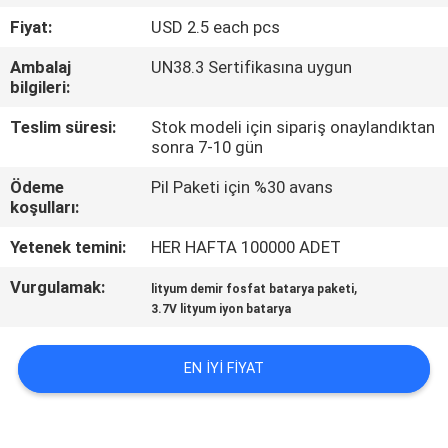
Fiyat:
USD 2.5 each pcs
KALITE
Ambalaj
UN38.3 Sertifikasına uygun
KONTROL
bilgileri:
Teslim süresi:
Stok modeli için sipariş onaylandıktan
BIZIMLE
sonra 7-10 gün
ILETIŞIME
Ödeme
Pil Paketi için %30 avans
GEÇIN
koşulları:
Yetenek temini:
HER HAFTA 100000 ADET
HABERLER
Vurgulamak:
,
lityum demir fosfat batarya paketi
3.7V lityum iyon batarya
VAKALAR
EN IYI FIYAT
BIR
TEKLIF