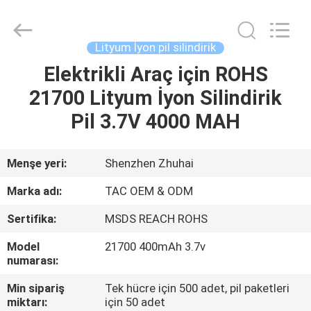
Zhou
Sunland
New
Energy
Technology
Lityum İyon pil silindirik
Co.,
Ltd..
All
Elektrikli Araç için ROHS
EV
Rights
Reserved.
21700 Lityum İyon Silindirik
ÜRÜN:%
Pil 3.7V 4000 MAH
S
Menşe yeri:
Shenzhen Zhuhai
VİDEOLAR
Marka adı:
TAC OEM & ODM
Sertifika:
MSDS REACH ROHS
HAKKIMIZDA
Model
21700 400mAh 3.7v
numarası:
FABRIKA
Min sipariş
Tek hücre için 500 adet, pil paketleri
TURU
miktarı:
için 50 adet