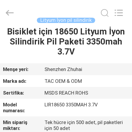
Zhou
Sunland
New
Energy
Technology
Lityum İyon pil silindirik
Co.,
Ltd..
All
Bisiklet için 18650 Lityum İyon
EV
Rights
Reserved.
Silindirik Pil Paketi 3350mah
ÜRÜN:%
3.7V
S
Menşe yeri:
Shenzhen Zhuhai
VİDEOLAR
Marka adı:
TAC OEM & ODM
Sertifika:
MSDS REACH ROHS
HAKKIMIZDA
Model
LIR18650 3350MAH 3.7V
numarası:
FABRIKA
Min sipariş
Tek hücre için 500 adet, pil paketleri
TURU
miktarı:
için 50 adet