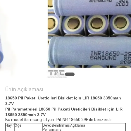
ISTEĞI
SITE
HARITASI
PRIVACY
POLICY
Ürün Açıklaması
18650 Pil Paketi Üreticileri Bisiklet için LIR 18650 3350mah
3.7V
Pil Parametreleri
18650 Pil Paketi Üreticileri Bisiklet için LIR
18650 3350mah 3.7V
Bu model Samsung Lityum Pil INR 18650 29E ile benzerdir
Hayır.
Öğe
Derecelendirilmiş
Açıklama
Performans