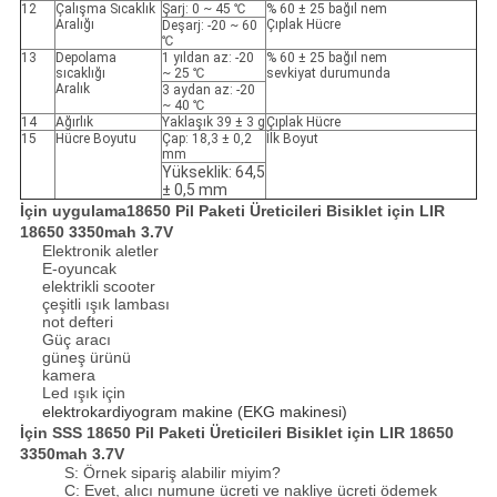
12
Çalışma Sıcaklık
Şarj: 0 ~ 45 ℃
% 60 ± 25 bağıl nem
Aralığı
Çıplak Hücre
Deşarj: -20 ~ 60
℃
13
Depolama
1 yıldan az: -20
% 60 ± 25 bağıl nem
sıcaklığı
~ 25 ℃
sevkiyat durumunda
Aralık
3 aydan az: -20
~ 40 ℃
14
Ağırlık
Yaklaşık 39 ± 3 g
Çıplak Hücre
15
Hücre Boyutu
Çap: 18,3 ± 0,2
İlk Boyut
mm
Yükseklik: 64,5
± 0,5 mm
İçin uygulama
18650 Pil Paketi Üreticileri Bisiklet için LIR
18650 3350mah 3.7V
Elektronik aletler
E-oyuncak
elektrikli scooter
çeşitli ışık lambası
not defteri
Güç aracı
güneş ürünü
kamera
Led ışık için
elektrokardiyogram 
makine
 (
EKG makinesi
)
İçin SSS
18650 Pil Paketi Üreticileri Bisiklet için LIR 18650
3350mah 3.7V
S: Örnek sipariş alabilir miyim?
C: Evet, alıcı numune ücreti ve nakliye ücreti ödemek