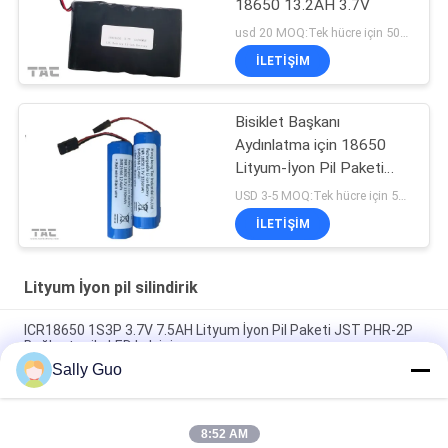
18650 13.2AH 3.7V
usd 20 MOQ:Tek hücre için 500 adet, pil paketleri için 50 adet
İLETIŞIM
Bisiklet Başkanı
Aydınlatma için 18650
Lityum-İyon Pil Paketi
3350mah Benzer
USD 3-5 MOQ:Tek hücre için 500 adet, pil paketleri için 50 adet
Panasonic
İLETIŞIM
Lityum İyon pil silindirik
ICR18650 1S3P 3.7V 7.5AH Lityum İyon Pil Paketi JST PHR-2P
Bağlantısı ile LED Işık için
Sally Guo
18650 Cep Telefonları İçin Lityum Pil INM 7.4V Lityum İyon
2200mAh Paket
8:52 AM
Bisiklet Farlar için 3.7 Volt 2300 mAh lityum iyon Silindirik Pil