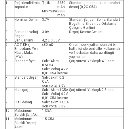
1
Değerlendirilmiş
Tipik
3350
Standart şarjdan sonra standart
kapasite
mAh
deşarj (0,2C C5A)
Minimum
3300
mAh
2
Nominal Gerilim
3.7V
Standart Şarjdan Sonra Standart
Boşaltma Sırasında Ortalama
Çalışma Gerilimi
3
Sonunda voltaj
3.0V
Deşarj Kesme Gerilimi
Deşarj
4
Şarj Gerilimi
4,2 ± 0,03V
5
AC (1KHz)
≤80mΩ
Önlem, sevkıyattan sonraki bir
Empedans Yeni
hafta içinde yeni piller kullanmalı
Hücre Maks.
ve 5 defadan daha az döngü
(MW)
yapmalıdır
6
Standart fiyat
Sabit Akım
Şarj süresi: Yaklaşık 4,0 saat
0.5C5A
Sabit Voltaj 4.2V
0,01 C5A kesme
7
Standart deşarj
Sabit akım 0.2
C5A
son voltaj 3.0V
8
Hızlı şarj
Sabit Akım 1C5A
Şarj süresi: Yaklaşık 2,5 saat
Sabit Voltaj 4.2V
0,01 C5A kesme
9
Hızlı deşarj
Sabit akım 1 C5A
son voltaj 3.0V
10
Maksimum
1 C5A
Sürekli Şarj Akımı
11
Maksimum
1.5 C5A
Sürekli Deşarj
Akımı