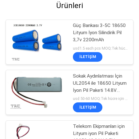
Ürünleri
Güç Bankası 3-5C 18650
Lityum İyon Silindirik Pil
3,7v 2200mAh
usd1.5 each pcs MOQ:Tek hücre için 500 adet, pil paketleri için 50 adet
İLETIŞIM
Sokak Aydınlatması İçin
UL2054 ile 18650 Lityum
İyon Pil Paketi 14.8V
5.6ah
usd 50-60 MOQ:Tek hücre için 500 adet, pil paketleri için 50 adet
İLETIŞIM
Telekom Ekipmanları için
Lityum iyon Pil Paketi