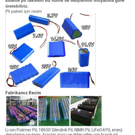
Elbette pil takımını bu hücre ile müşterinin ihtiyacına göre
üretebiliriz.
Pil paketi için resim
Fabrikamız Resim
Li-ion Polimer Pil, 18650 Silindirik Pil, NIMH Pil, LiFeO4 Pil, enerji
depolama sistemi, Araçlar gücü ve diğer piller için büyük pil