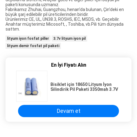
paketi konusunda uzmanız.
Fabrikamız Zhuhai, Guangzhou, henan'da bulunan, Çin'deki en
büyük şarj edilebilir pil üreticilerinden biridir.
Ürünlerimiz CE, UL, UN38.3, ROSHS, IEC, MSDS, vb. Geçebilir.
Anahtar müşterimiz Micosoft, , Toshiba, vb.Pili tüm dünyada
sattım.
lityum iyon fosfat piller
3.7v lityum iyon pil
lityum demir fosfat pil paketi
En İyi Fiyatı Alın
Bisiklet için 18650 Lityum İyon
Silindirik Pil Paketi 3350mah 3.7V
Devam et