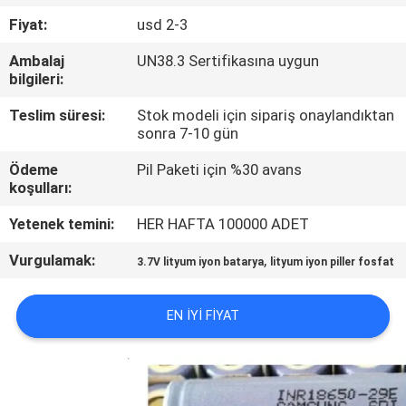
Fiyat:
usd 2-3
KALITE
Ambalaj
UN38.3 Sertifikasına uygun
KONTROL
bilgileri:
Teslim süresi:
Stok modeli için sipariş onaylandıktan
BIZIMLE
sonra 7-10 gün
ILETIŞIME
Ödeme
Pil Paketi için %30 avans
GEÇIN
koşulları:
Yetenek temini:
HER HAFTA 100000 ADET
HABERLER
Vurgulamak:
,
3.7V lityum iyon batarya
lityum iyon piller fosfat
VAKALAR
EN IYI FIYAT
BIR
TEKLIF