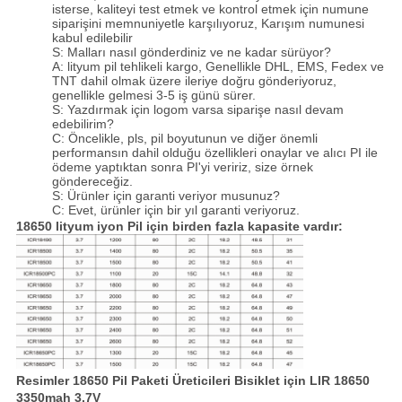
isterse, kaliteyi test etmek ve kontrol etmek için numune
siparişini memnuniyetle karşılıyoruz, Karışım numunesi
kabul edilebilir
S: Malları nasıl gönderdiniz ve ne kadar sürüyor?
A: lityum pil tehlikeli kargo, Genellikle DHL, EMS, Fedex ve
TNT dahil olmak üzere ileriye doğru gönderiyoruz,
genellikle gelmesi 3-5 iş günü sürer.
S: Yazdırmak için logom varsa siparişe nasıl devam
edebilirim?
C: Öncelikle, pls, pil boyutunun ve diğer önemli
performansın dahil olduğu özellikleri onaylar ve alıcı PI ile
ödeme yaptıktan sonra PI'yi veririz, size örnek
göndereceğiz.
S: Ürünler için garanti veriyor musunuz?
C: Evet, ürünler için bir yıl garanti veriyoruz.
18650 lityum iyon Pil için birden fazla kapasite vardır:
Resimler
18650 Pil Paketi Üreticileri Bisiklet için LIR 18650
3350mah 3.7V