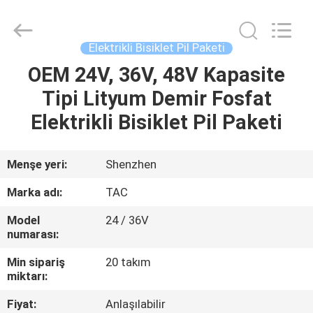
Zhou
Sunland
New
Energy
Technology
Elektrikli Bisiklet Pil Paketi
Co.,
Ltd..
All
OEM 24V, 36V, 48V Kapasite
EV
Rights
Reserved.
Tipi Lityum Demir Fosfat
ÜRÜN:%
Elektrikli Bisiklet Pil Paketi
S
Menşe yeri:
Shenzhen
VİDEOLAR
Marka adı:
TAC
Model
24 / 36V
HAKKIMIZDA
numarası:
Min sipariş
20 takım
FABRIKA
miktarı:
TURU
Fiyat:
Anlaşılabilir