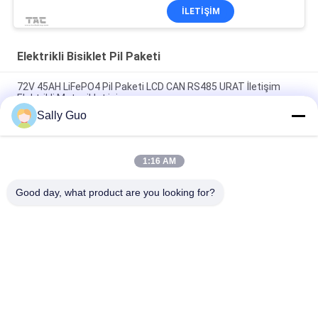
İLETIŞIM
Elektrikli Bisiklet Pil Paketi
72V 45AH LiFePO4 Pil Paketi LCD CAN RS485 URAT İletişim
Elektrikli Motosiklet için
Sally Guo
72V 30AH Lityum İyon Pil Paketi LCD Ekranlı RS485 Elektrikli
Motosiklet Üç Tekerli
1:16 AM
Özel Akıllı BMS 72V 50Ah Elektrikli Bisiklet Pil Paketini Taşıması
Kolay Olun
Good day, what product are you looking for?
Popüler Kategoriler
Tüm
Taşınabilir Enerji 
Lityum İyon Pil 
Depolama Sistemi
Silindirik
3,2V LiFePO4 Pil
Li-Mn Pil