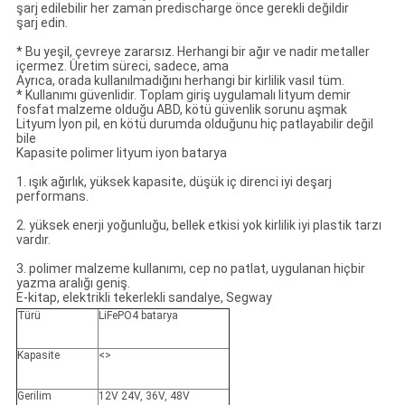
şarj edilebilir her zaman predischarge önce gerekli değildir
şarj edin.
* Bu yeşil, çevreye zararsız. Herhangi bir ağır ve nadir metaller
içermez. Üretim süreci, sadece, ama
Ayrıca, orada kullanılmadığını herhangi bir kirlilik vasıl tüm.
* Kullanımı güvenlidir. Toplam giriş uygulamalı lityum demir
fosfat malzeme olduğu ABD, kötü güvenlik sorunu aşmak
Lityum İyon pil, en kötü durumda olduğunu hiç patlayabilir değil
bile
Kapasite polimer lityum iyon batarya
1. ışık ağırlık, yüksek kapasite, düşük iç direnci iyi deşarj
performans.
2. yüksek enerji yoğunluğu, bellek etkisi yok kirlilik iyi plastik tarzı
vardır.
3. polimer malzeme kullanımı, cep no patlat, uygulanan hiçbir
yazma aralığı geniş.
E-kitap, elektrikli tekerlekli sandalye, Segway
Türü
LiFePO4 batarya
Kapasite
<>
Gerilim
12V 24V, 36V, 48V