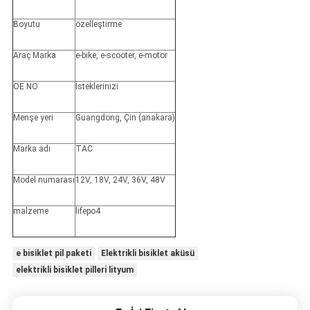
Boyutu
özelleştirme
Araç Marka
e-bike, e-scooter, e-motor
OE NO
İsteklerinizi
Menşe yeri
Guangdong, Çin (anakara)
Marka adı
TAC
Model numarası
12V, 18V, 24V, 36V, 48V
malzeme
lifepo4
e bisiklet pil paketi
Elektrikli bisiklet aküsü
elektrikli bisiklet pilleri lityum