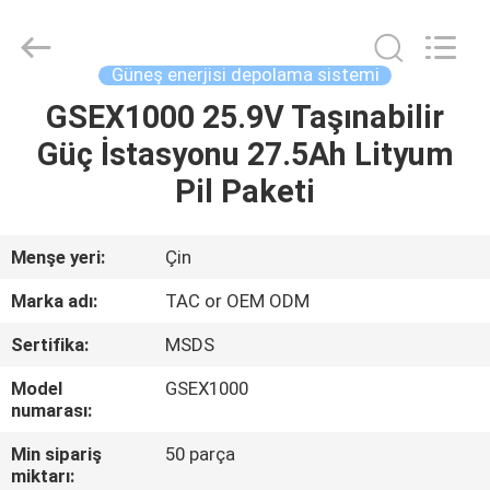
Zhou
Sunland
New
Energy
Technology
Güneş enerjisi depolama sistemi
Co.,
Ltd..
All
GSEX1000 25.9V Taşınabilir
EV
Rights
Reserved.
Güç İstasyonu 27.5Ah Lityum
ÜRÜN:%
Pil Paketi
S
Menşe yeri:
Çin
VİDEOLAR
Marka adı:
TAC or OEM ODM
Sertifika:
MSDS
HAKKIMIZDA
Model
GSEX1000
numarası:
FABRIKA
Min sipariş
50 parça
TURU
miktarı: