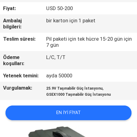
Fiyat:
USD 50-200
KALITE
Ambalaj
bir karton için 1 paket
KONTROL
bilgileri:
Teslim süresi:
Pil paketi için tek hücre 15-20 gün için
BIZIMLE
7 gün
ILETIŞIME
Ödeme
L/C, T/T
GEÇIN
koşulları:
Yetenek temini:
ayda 50000
HABERLER
Vurgulamak:
,
25.9V Taşınabilir Güç İstasyonu
GSEX1000 Taşınabilir Güç İstasyonu
VAKALAR
EN IYI FIYAT
BIR
TEKLIF