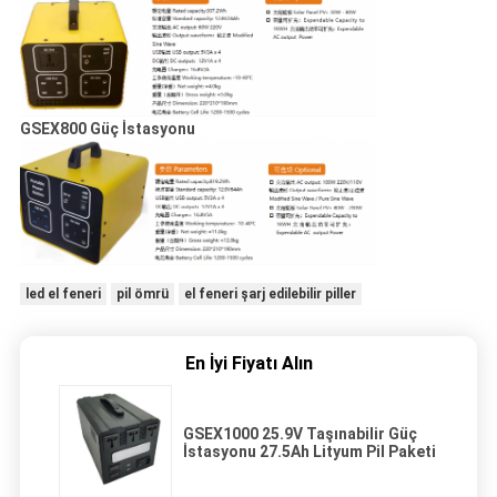
GSEX800 Güç İstasyonu
led el feneri
pil ömrü
el feneri şarj edilebilir piller
En İyi Fiyatı Alın
GSEX1000 25.9V Taşınabilir Güç
İstasyonu 27.5Ah Lityum Pil Paketi