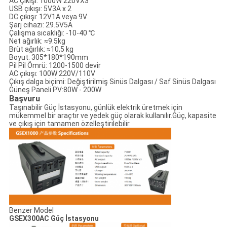
AC Çıkışı: 1000W 220VX3
USB çıkışı: 5V3A x 2
DC çıkışı: 12V1A veya 9V
Şarj cihazı: 29.5V5A
Çalışma sıcaklığı: -10-40 ℃
Net ağırlık: ≈9.5kg
Brüt ağırlık: ≈10,5 kg
Boyut: 305*180*190mm
Pil Pil Ömrü: 1200-1500 devir
AC çıkışı: 100W 220V/110V
Çıkış dalga biçimi: Değiştirilmiş Sinüs Dalgası / Saf Sinüs Dalgası
Güneş Paneli PV:80W - 200W
Başvuru
Taşınabilir Güç İstasyonu, günlük elektrik üretmek için
mükemmel bir araçtır ve yedek güç olarak kullanılır.Güç, kapasite
ve çıkış için tamamen özelleştirilebilir.
Benzer Model
GSEX300AC Güç İstasyonu