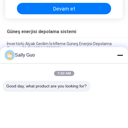
Devam et
Güneş enerjisi depolama sistemi
İnvertörlü Alçak Gerilim İstifleme Güneş Enerjisi Depolama
Sistemi 51.2V 100AH ​​5000WH
Sally Guo
110V 220V Güneş Enerjisi 5000WH - 20000WH Ev Enerji
Depolama Sistemi
7:43 AM
230VAC Hibrit Güneş Enerjisi İnvertörü 17-25Kw Şebeke Mppt
Üzerinde Şebeke Kravat İnvertörü
Good day, what product are you looking for?
Popüler Kategoriler
Tüm
Taşınabilir Enerji 
Lityum İyon Pil 
Depolama Sistemi
Silindirik