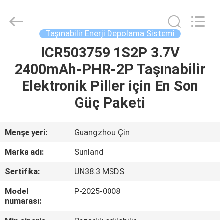
Zhou
Sunland
New
Energy
Technology
Taşınabilir Enerji Depolama Sistemi
Co.,
Ltd..
All
ICR503759 1S2P 3.7V
EV
Rights
Reserved.
2400mAh-PHR-2P Taşınabilir
ÜRÜN:%
Elektronik Piller için En Son
S
Güç Paketi
VİDEOLAR
Menşe yeri:
Guangzhou Çin
Marka adı:
Sunland
HAKKIMIZDA
Sertifika:
UN38.3 MSDS
FABRIKA
Model
P-2025-0008
numarası:
TURU