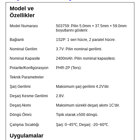
Model ve
Özellikler
Model Numarası
503759: Pilin 5.0mm × 37.5mm × 59.0mm
boyutlarını gösterir.
Bağlantı
1S2P: 1 seri hücre, 2 paralel hücre.
Nominal Gerilim
3.7V: Pilin nominal gerilimi.
Nominal Kapasite
2400mAh: Pilin nominal kapasitesi.
Polarite/Konfigürasyon
PHR-2P (Ters):
Teknik Parametreler
Şarj Gerilimi
Maksimum şarj gerilimi 4.2V'dir.
Deşarj Kesme Gerilimi
2.8V.
Deşarj Akımı
Maksimum sürekli deşarj akımı 1C'dir.
Döngü Ömrü
Tipik olarak ≥500 döngü.
Çalışma Sıcaklığı
Şarj: 0~45℃; Deşarj: -20~60℃.
Uygulamalar