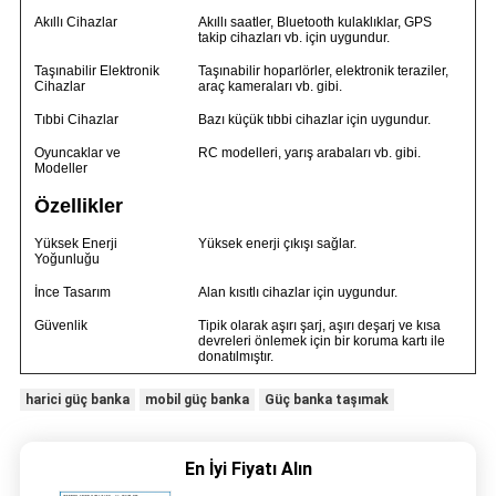
Akıllı Cihazlar
Akıllı saatler, Bluetooth kulaklıklar, GPS
takip cihazları vb. için uygundur.
Taşınabilir Elektronik
Taşınabilir hoparlörler, elektronik teraziler,
Cihazlar
araç kameraları vb. gibi.
Tıbbi Cihazlar
Bazı küçük tıbbi cihazlar için uygundur.
Oyuncaklar ve
RC modelleri, yarış arabaları vb. gibi.
Modeller
Özellikler
Yüksek Enerji
Yüksek enerji çıkışı sağlar.
Yoğunluğu
İnce Tasarım
Alan kısıtlı cihazlar için uygundur.
Güvenlik
Tipik olarak aşırı şarj, aşırı deşarj ve kısa
devreleri önlemek için bir koruma kartı ile
donatılmıştır.
harici güç banka
mobil güç banka
Güç banka taşımak
En İyi Fiyatı Alın