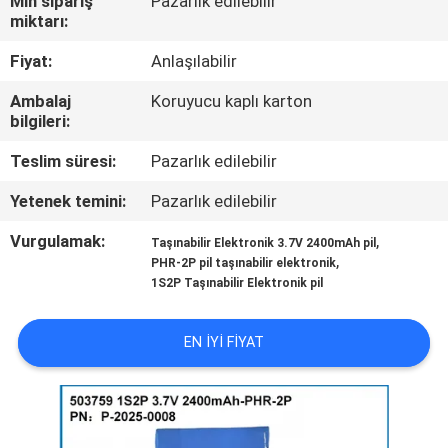
Min sipariş
Pazarlık edilebilir
miktarı:
KALITE
Fiyat:
Anlaşılabilir
KONTROL
Ambalaj
Koruyucu kaplı karton
bilgileri:
BIZIMLE
Teslim süresi:
Pazarlık edilebilir
ILETIŞIME
Yetenek temini:
Pazarlık edilebilir
GEÇIN
Vurgulamak:
,
Taşınabilir Elektronik 3.7V 2400mAh pil
,
PHR-2P pil taşınabilir elektronik
HABERLER
1S2P Taşınabilir Elektronik pil
VAKALAR
EN IYI FIYAT
BIR
TEKLIF