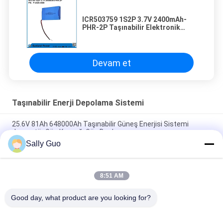
ICR503759 1S2P 3.7V 2400mAh-
PHR-2P Taşınabilir Elektronik
Piller için En Son Güç Paketi
Devam et
Taşınabilir Enerji Depolama Sistemi
25.6V 81Ah 648000Ah Taşınabilir Güneş Enerjisi Sistemi
Jeneratör Güç Kaynağı Güç Bankası
Sally Guo
Dış Mekan Taşınabilir Enerji Depolama Sistemi 2000W 3.7V
Lityum Pil
8:51 AM
1500W Taşınabilir Enerji Depolama Sistemi 3.7V 45Ah Şarj
Edilebilir
Good day, what product are you looking for?
Popüler Kategoriler
Tüm