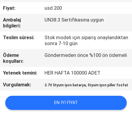
Fiyat:
usd 200
KALITE
Ambalaj
UN38.3 Sertifikasına uygun
KONTROL
bilgileri:
Teslim süresi:
Stok modeli için sipariş onaylandıktan
BIZIMLE
sonra 7-10 gün
ILETIŞIME
Ödeme
Göndermeden önce %100 ön ödemeli
GEÇIN
koşulları:
Yetenek temini:
HER HAFTA 100000 ADET
HABERLER
Vurgulamak:
,
3.7V lityum iyon batarya
lityum iyon piller fosfat
VAKALAR
EN IYI FIYAT
BIR
TEKLIF