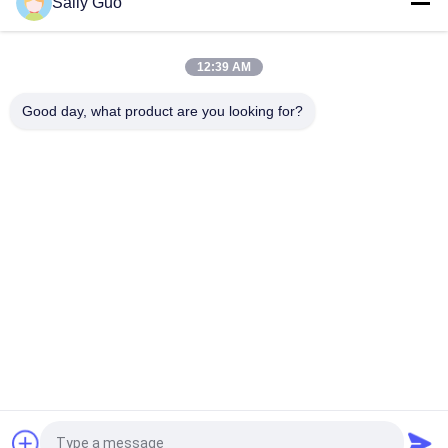
Sally Guo
LiFePO4 51.2V 100Ah 5kWh Derin Döngülü Pil Paketi Dahili Akıllı
BMS Yedekleme
12:39 AM
Endüstriyel ve Ticari Enerji Depolama 373KWH ESS Sistemi DC
Sıvı Soğutma ile
Good day, what product are you looking for?
Popüler Kategoriler
Tüm
Taşınabilir Enerji 
Lityum İyon Pil 
Depolama Sistemi
Silindirik
3,2V LiFePO4 Pil
Li-Mn Pil
Polimer Lityum İyon 
LiSOCl2 Batarya
Piller
12V LiFePO4 Pil 
Güneş Enerjisi 
Paketi
Depolama Sistemi