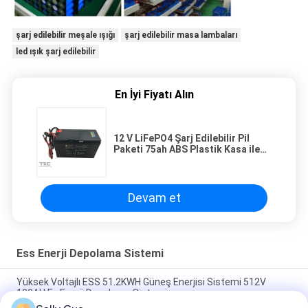
şarj edilebilir meşale ışığı
şarj edilebilir masa lambaları
led ışık şarj edilebilir
En İyi Fiyatı Alın
12 V LiFePO4 Şarj Edilebilir Pil
Paketi 75ah ABS Plastik Kasa ile
Akıllı BMS
Devam et
Ess Enerji Depolama Sistemi
Yüksek Voltajlı ESS 51.2KWH Güneş Enerjisi Sistemi 512V
100AH Ev Enerji Depolama Sistemi