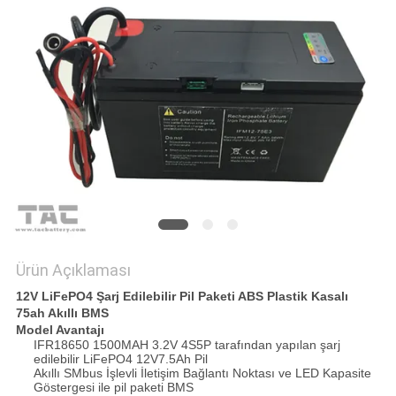
ISTEĞI
SITE
HARITASI
PRIVACY
POLICY
Ürün Açıklaması
12V LiFePO4 Şarj Edilebilir Pil Paketi ABS Plastik Kasalı
75ah Akıllı BMS
Model Avantajı
IFR18650 1500MAH 3.2V 4S5P tarafından yapılan şarj
edilebilir LiFePO4 12V7.5Ah Pil
Akıllı SMbus İşlevli İletişim Bağlantı Noktası ve LED Kapasite
Göstergesi ile pil paketi BMS