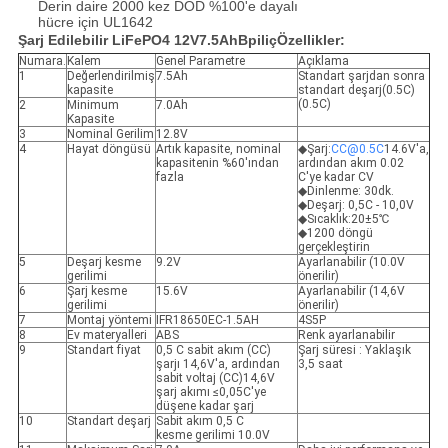
Derin daire 2000 kez DOD %100'e dayalı
hücre için UL1642
Şarj Edilebilir LiF
e
PO
4 12V
7.5
Ah
B
piliç
Özellikler:
Numara.
Kalem
Genel Parametre
Açıklama
1
Değerlendirilmiş
7.5Ah
Standart şarjdan sonra
kapasite
standart deşarj(0.5C)
(0.5C)
2
Minimum
7.0Ah
Kapasite
3
Nominal Gerilim
12.8V
4
Hayat döngüsü
Artık kapasite, nominal
◆Şarj:
CC@0.5C
14.6V'a,
kapasitenin %60'ından
ardından akım 0.02
fazla
C'ye kadar CV
◆Dinlenme: 30dk.
◆Deşarj: 0,5C - 10,0V
◆Sıcaklık:20±5℃
◆1200 döngü
gerçekleştirin
5
Deşarj kesme
9.2V
Ayarlanabilir (10.0V
gerilimi
önerilir)
6
Şarj kesme
15.6V
Ayarlanabilir (14,6V
gerilimi
önerilir)
7
Montaj yöntemi
IFR18650EC-1.5AH
4S5P
8
Ev materyalleri
ABS
Renk ayarlanabilir
9
Standart fiyat
0,5 C sabit akım (CC)
Şarj süresi : Yaklaşık
şarjı 14,6V'a, ardından
3,5 saat
sabit voltaj (CC)14,6V
şarj akımı ≤0,05C'ye
düşene kadar şarj
10
Standart deşarj
Sabit akım 0,5 C
kesme gerilimi 10.0V