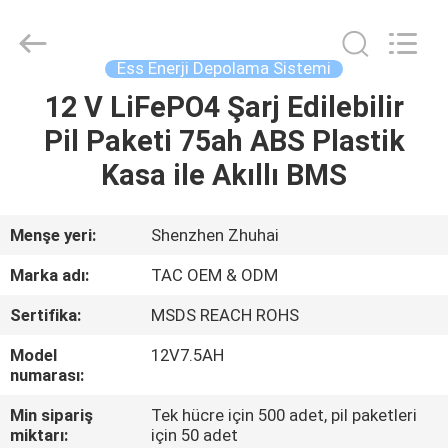
Zhou
Sunland
New
Energy
Technology
Ess Enerji Depolama Sistemi
Co.,
Ltd..
All
12 V LiFePO4 Şarj Edilebilir
EV
Rights
Reserved.
Pil Paketi 75ah ABS Plastik
ÜRÜN:%
Kasa ile Akıllı BMS
S
Menşe yeri:
Shenzhen Zhuhai
VİDEOLAR
Marka adı:
TAC OEM & ODM
Sertifika:
MSDS REACH ROHS
HAKKIMIZDA
Model
12V7.5AH
numarası:
FABRIKA
Min sipariş
Tek hücre için 500 adet, pil paketleri
TURU
miktarı:
için 50 adet