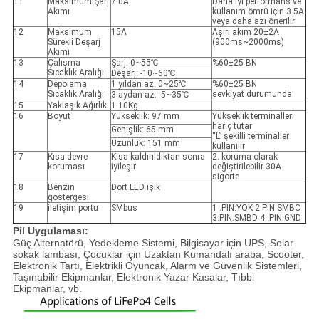
11
Maksimum Şarj
7.0A
Daha iyi performans ve
Akımı
kullanım ömrü için 3.5A
veya daha azı önerilir
12
Maksimum
15A
Aşırı akım 20±2A
Sürekli Deşarj
(900ms~2000ms)
Akımı
13
Çalışma
Şarj: 0~55℃
%60±25 BN
Sıcaklık Aralığı
Deşarj: -10~60℃
14
Depolama
1 yıldan az: 0~25℃
%60±25 BN
Sıcaklık Aralığı
sevkiyat durumunda
3 aydan az: -5~35℃
15
Yaklaşık.Ağırlık
1.10Kg
16
Boyut
Yükseklik: 97 mm
Yükseklik terminalleri
hariç tutar
Genişlik: 65 mm
“L” şekilli terminaller
Uzunluk: 151 mm
kullanılır
17
Kısa devre
Kısa kaldırıldıktan sonra
2. koruma olarak
koruması
iyileşir
değiştirilebilir 30A
sigorta
18
Benzin
Dört LED ışık
göstergesi
19
iletişim portu
SMbus
1 .PIN:YOK 2.PIN:SMBC
3.PIN:SMBD 4 .PIN:GND
Pil Uygulaması:
Güç Alternatörü, Yedekleme Sistemi, Bilgisayar için UPS, Solar
sokak lambası, Çocuklar için Uzaktan Kumandalı araba, Scooter,
Elektronik Tartı, Elektrikli Oyuncak, Alarm ve Güvenlik Sistemleri,
Taşınabilir Ekipmanlar, Elektronik Yazar Kasalar, Tıbbi
Ekipmanlar, vb.