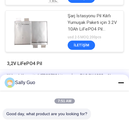
Şarj İstasyonu Pil Kılıfı
Yumuşak Paketi için 3.2V
10Ah LiFePO4 Pil
09102165
usd 2-5 MOQ:200pcs
İLETIŞIM
3,2V LiFePO4 Pil
Yüksek Kapasiteli IFR32700 Lityum İyon Pil 3.2V 6000mAh
Sally Guo
IFR32140 2S1P 6.4V 15AH 3.2V LiFePO4 Elektrikli Eskrim Güneş
Enerjili Pil Paketi
7:51 AM
113AH 3.2V LiFePO4 Pil LPF42173205 EV ve ESS Prizmatik
Hücresi için
Good day, what product are you looking for?
Popüler Kategoriler
Tüm