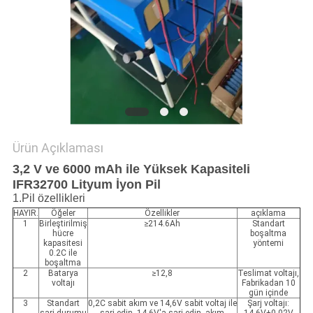
ISTEĞI
SITE
HARITASI
PRIVACY
Ürün Açıklaması
POLICY
3,2 V ve 6000 mAh ile Yüksek Kapasiteli
IFR32700 Lityum İyon Pil
1.Pil özellikleri
HAYIR.
Öğeler
Özellikler
açıklama
1
Birleştirilmiş
≥214.6Ah
Standart
hücre
boşaltma
kapasitesi
yöntemi
0.2C ile
boşaltma
2
Batarya
≥12,8
Teslimat voltajı,
voltajı
Fabrikadan 10
gün içinde
3
Standart
0,2C sabit akım ve 14,6V sabit voltaj ile
Şarj voltajı: