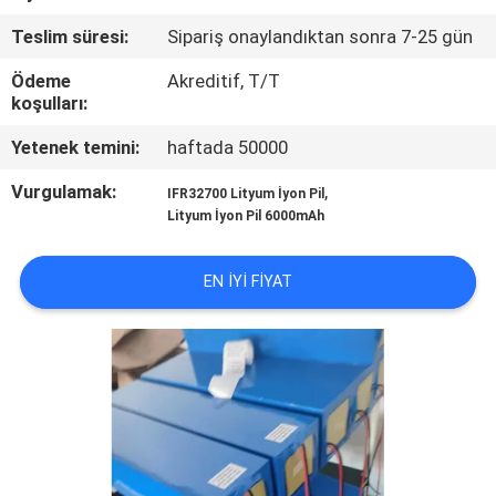
Teslim süresi:
Sipariş onaylandıktan sonra 7-25 gün
KALITE
KONTROL
Ödeme
Akreditif, T/T
koşulları:
Yetenek temini:
haftada 50000
BIZIMLE
ILETIŞIME
Vurgulamak:
,
IFR32700 Lityum İyon Pil
Lityum İyon Pil 6000mAh
GEÇIN
EN IYI FIYAT
HABERLER
VAKALAR
BIR
TEKLIF