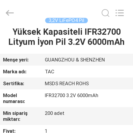
Zhou
Sunland
New
Energy
Technology
3,2V LiFePO4 Pil
Co.,
Ltd..
All
Yüksek Kapasiteli IFR32700
EV
Rights
Reserved.
Lityum İyon Pil 3.2V 6000mAh
ÜRÜN:%
S
Menşe yeri:
GUANGZHOU & SHENZHEN
Marka adı:
TAC
VİDEOLAR
Sertifika:
MSDS REACH ROHS
Model
IFR32700 3.2V 6000mAh
HAKKIMIZDA
numarası:
Min sipariş
200 adet
FABRIKA
miktarı:
TURU
Fiyat:
1