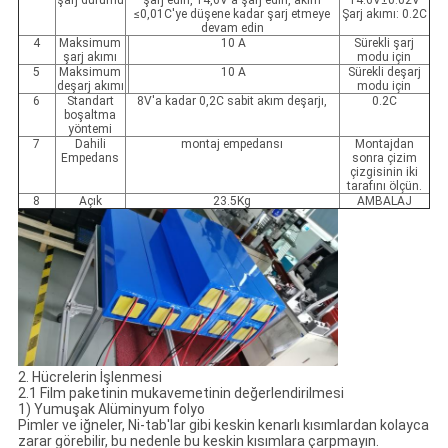
şarj durumu
şarj edin, 14,6V'a şarj edin, akım
14.6V±0.02V
≤0,01C'ye düşene kadar şarj etmeye
Şarj akımı: 0.2C
devam edin
4
Maksimum
10 A
Sürekli şarj
şarj akımı
modu için
5
Maksimum
10 A
Sürekli deşarj
deşarj akımı
modu için
6
Standart
8V'a kadar 0,2C sabit akım deşarjı,
0.2C
boşaltma
yöntemi
7
Dahili
montaj empedansı
Montajdan
Empedans
sonra çizim
çizgisinin iki
tarafını ölçün.
8
Açık
23.5Kg
AMBALAJ
2. Hücrelerin İşlenmesi
2.1 Film paketinin mukavemetinin değerlendirilmesi
1) Yumuşak Alüminyum folyo
Pimler ve iğneler, Ni-tab'lar gibi keskin kenarlı kısımlardan kolayca
zarar görebilir, bu nedenle bu keskin kısımlara çarpmayın.