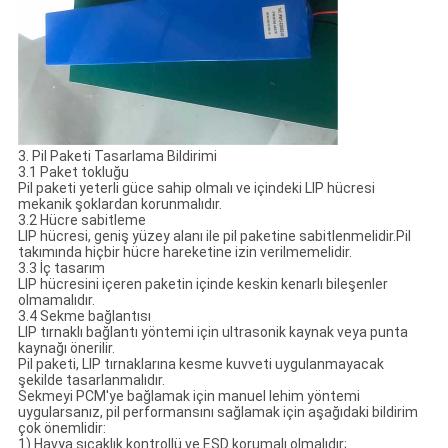
3. Pil Paketi Tasarlama Bildirimi
3.1 Paket tokluğu
Pil paketi yeterli güce sahip olmalı ve içindeki LIP hücresi
mekanik şoklardan korunmalıdır.
3.2 Hücre sabitleme
LIP hücresi, geniş yüzey alanı ile pil paketine sabitlenmelidir.Pil
takımında hiçbir hücre hareketine izin verilmemelidir.
3.3 İç tasarım
LIP hücresini içeren paketin içinde keskin kenarlı bileşenler
olmamalıdır.
3.4 Sekme bağlantısı
LIP tırnaklı bağlantı yöntemi için ultrasonik kaynak veya punta
kaynağı önerilir.
Pil paketi, LIP tırnaklarına kesme kuvveti uygulanmayacak
şekilde tasarlanmalıdır.
Sekmeyi PCM'ye bağlamak için manuel lehim yöntemi
uygularsanız, pil performansını sağlamak için aşağıdaki bildirim
çok önemlidir:
1) Havya sıcaklık kontrollü ve ESD korumalı olmalıdır;