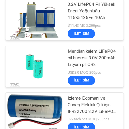
3.2V LifeP04 Pil Yüksek
Enerji Yoğunluğu
11585135Fe 10Ah
Lityum Demir Fosfat
$11.43 MOQ:200pcs
İLETIŞIM
Meridian kalem LiFePO4
pil hücresi 3.0V 200mAh
Lityum pil CR2
USD2.0 MOQ:200pcs
İLETIŞIM
İzleme Ekipmanı ve
Güneş Elektrik Çiti için
IFR32700 3.2V LiFePO4
Pil
3-5 each pcs MOQ:200pcs
İLETIŞIM