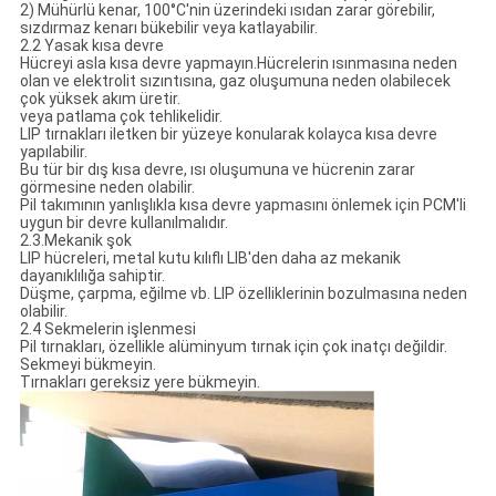
2) Mühürlü kenar, 100°C'nin üzerindeki ısıdan zarar görebilir,
sızdırmaz kenarı bükebilir veya katlayabilir.
2.2 Yasak kısa devre
Hücreyi asla kısa devre yapmayın.Hücrelerin ısınmasına neden
olan ve elektrolit sızıntısına, gaz oluşumuna neden olabilecek
çok yüksek akım üretir.
veya patlama çok tehlikelidir.
LIP tırnakları iletken bir yüzeye konularak kolayca kısa devre
yapılabilir.
Bu tür bir dış kısa devre, ısı oluşumuna ve hücrenin zarar
görmesine neden olabilir.
Pil takımının yanlışlıkla kısa devre yapmasını önlemek için PCM'li
uygun bir devre kullanılmalıdır.
2.3.Mekanik şok
LIP hücreleri, metal kutu kılıflı LIB'den daha az mekanik
dayanıklılığa sahiptir.
Düşme, çarpma, eğilme vb. LIP özelliklerinin bozulmasına neden
olabilir.
2.4 Sekmelerin işlenmesi
Pil tırnakları, özellikle alüminyum tırnak için çok inatçı değildir.
Sekmeyi bükmeyin.
Tırnakları gereksiz yere bükmeyin.