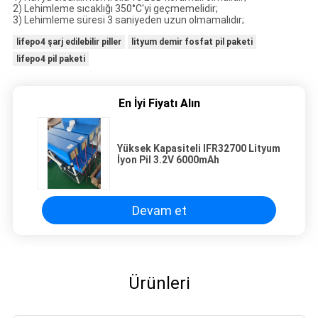
2) Lehimleme sıcaklığı 350°C'yi geçmemelidir;
3) Lehimleme süresi 3 saniyeden uzun olmamalıdır;
lifepo4 şarj edilebilir piller
lityum demir fosfat pil paketi
lifepo4 pil paketi
En İyi Fiyatı Alın
Yüksek Kapasiteli IFR32700 Lityum
İyon Pil 3.2V 6000mAh
Devam et
Ürünleri