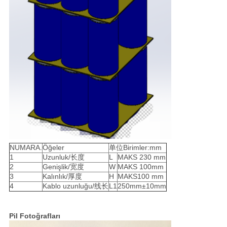
NUMARA.
Öğeler
单位Birimler:mm
1
Uzunluk/长度
L
MAKS 230 mm
2
Genişlik/宽度
W
MAKS 100mm
3
Kalınlık/厚度
H
MAKS100 mm
4
Kablo uzunluğu/线长
L1
250mm±10mm
Pil Fotoğrafları