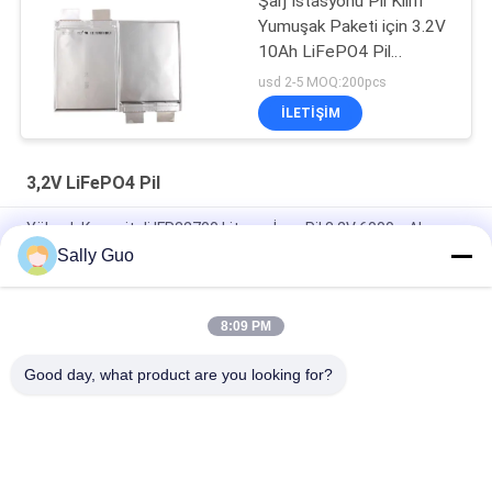
Şarj İstasyonu Pil Kılıfı
Yumuşak Paketi için 3.2V
10Ah LiFePO4 Pil
09102165
usd 2-5 MOQ:200pcs
İLETIŞIM
3,2V LiFePO4 Pil
Yüksek Kapasiteli IFR32700 Lityum İyon Pil 3.2V 6000mAh
Sally Guo
IFR32140 2S1P 6.4V 15AH 3.2V LiFePO4 Elektrikli Eskrim Güneş
Enerjili Pil Paketi
8:09 PM
113AH 3.2V LiFePO4 Pil LPF42173205 EV ve ESS Prizmatik
Hücresi için
Good day, what product are you looking for?
Popüler Kategoriler
Tüm
Taşınabilir Enerji 
Lityum İyon Pil 