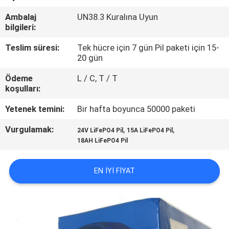
Ambalaj
UN38.3 Kuralına Uyun
KALITE
bilgileri:
KONTROL
Teslim süresi:
Tek hücre için 7 gün Pil paketi için 15-
20 gün
BIZIMLE
Ödeme
L / C, T / T
ILETIŞIME
koşulları:
GEÇIN
Yetenek temini:
Bir hafta boyunca 50000 paketi
Vurgulamak:
,
,
24V LiFePO4 Pil
15A LiFePO4 Pil
HABERLER
18AH LiFePO4 Pil
VAKALAR
EN IYI FIYAT
BIR
TEKLIF