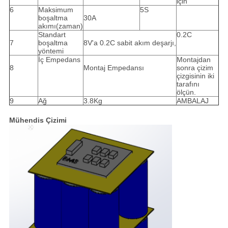
için
6
Maksimum
5S
boşaltma
30A
akımı(zaman)
Standart
0.2C
7
boşaltma
8V'a 0.2C sabit akım deşarjı,
yöntemi
İç Empedans
Montajdan
8
Montaj Empedansı
sonra çizim
çizgisinin iki
tarafını
ölçün.
9
Ağ
3.8Kg
AMBALAJ
Mühendis Çizimi