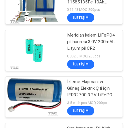
11585135Fe 10Ah
Lityum Demir Fosfat
$11.43 MOQ:200pcs
İLETIŞIM
Meridian kalem LiFePO4
pil hücresi 3.0V 200mAh
Lityum pil CR2
USD2.0 MOQ:200pcs
İLETIŞIM
İzleme Ekipmanı ve
Güneş Elektrik Çiti için
IFR32700 3.2V LiFePO4
Pil
3-5 each pcs MOQ:200pcs
İLETIŞIM