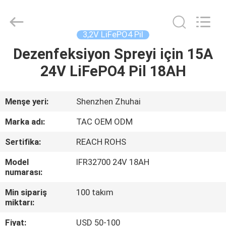
Zhou
Sunland
New
Energy
Technology
3,2V LiFePO4 Pil
Co.,
Ltd..
All
Dezenfeksiyon Spreyi için 15A
EV
Rights
Reserved.
24V LiFePO4 Pil 18AH
ÜRÜN:%
S
Menşe yeri:
Shenzhen Zhuhai
Marka adı:
TAC OEM ODM
VİDEOLAR
Sertifika:
REACH ROHS
Model
IFR32700 24V 18AH
HAKKIMIZDA
numarası:
Min sipariş
100 takım
FABRIKA
miktarı:
TURU
Fiyat:
USD 50-100