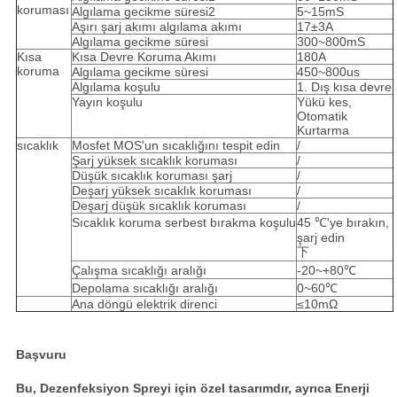
koruması
Algılama gecikme süresi2
5~15mS
Aşırı şarj akımı algılama akımı
17±3A
Algılama gecikme süresi
300~800mS
Kısa
Kısa Devre Koruma Akımı
180A
koruma
Algılama gecikme süresi
450~800us
Algılama koşulu
1. Dış kısa devre
Yayın koşulu
Yükü kes,
Otomatik
Kurtarma
sıcaklık
Mosfet MOS'un sıcaklığını tespit edin
/
Şarj yüksek sıcaklık koruması
/
Düşük sıcaklık koruması şarj
/
Deşarj yüksek sıcaklık koruması
/
Deşarj düşük sıcaklık koruması
/
Sıcaklık koruma serbest bırakma koşulu
45 ℃'ye bırakın,
şarj edin
下
Çalışma sıcaklığı aralığı
-20~+80℃
Depolama sıcaklığı aralığı
0~60℃
Ana döngü elektrik direnci
≤10mΩ
Başvuru
Bu, Dezenfeksiyon Spreyi için özel tasarımdır, ayrıca Enerji