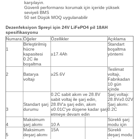
karşılayın.
Güvenli performansı korumak için içeride yüksek
seviyeli BMS
50 set Düşük MOQ uygulanabilir
Dezenfeksiyon Spreyi için 24V LiFePO4 pil 18AH
spesifikasyonu
Numara.
Öğeler
Özellikler
Açıklama
Birleştirilmiş
Standart
1
hücre
boşaltma
kapasitesi
≥17.4Ah
yöntemi
0.2C ile
boşaltma
Teslimat
2
Batarya
≥25.6V
voltajı,
voltajı
Fabrikadan
10 gün
içinde
0.2C sabit akım ve 28.8V
Şarj voltajı:
sabit voltaj ile şarj edin,
28.8V±0.02V
Standart şarj
28.8V'a şarj edin, akım
Şarj akımı:
3
durumu
≤0.01C'ye düşene kadar şarj
0.2C
etmeye devam edin
Maksimum
Sürekli şarj
4
şarj akımı
10 A
modu için
Maksimum
15A
Sürekli
5
deşarj akımı
deşarj modu