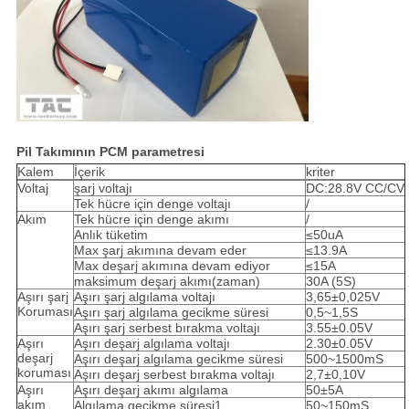
Pil Takımının PCM parametresi
Kalem
İçerik
kriter
Voltaj
şarj voltajı
DC:28.8V CC/CV
Tek hücre için denge voltajı
/
Akım
Tek hücre için denge akımı
/
Anlık tüketim
≤50uA
Max şarj akımına devam eder
≤13.9A
Max deşarj akımına devam ediyor
≤15A
maksimum deşarj akımı(zaman)
30A (5S)
Aşırı şarj
Aşırı şarj algılama voltajı
3,65±0,025V
Koruması
Aşırı şarj algılama gecikme süresi
0,5~1,5S
Aşırı şarj serbest bırakma voltajı
3.55±0.05V
Aşırı
Aşırı deşarj algılama voltajı
2.30±0.05V
deşarj
Aşırı deşarj algılama gecikme süresi
500~1500mS
koruması
Aşırı deşarj serbest bırakma voltajı
2,7±0,10V
Aşırı
Aşırı deşarj akımı algılama
50±5A
akım
Algılama gecikme süresi1
50~150mS