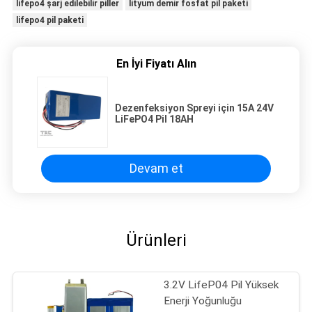
lifepo4 şarj edilebilir piller
lityum demir fosfat pil paketi
lifepo4 pil paketi
En İyi Fiyatı Alın
Dezenfeksiyon Spreyi için 15A 24V
LiFePO4 Pil 18AH
Devam et
Ürünleri
3.2V LifeP04 Pil Yüksek
Enerji Yoğunluğu